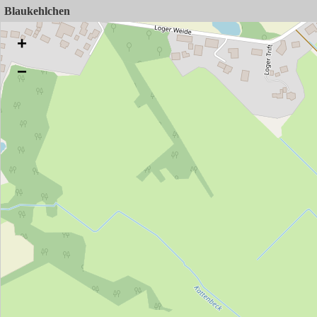
Blaukehlchen
+
−